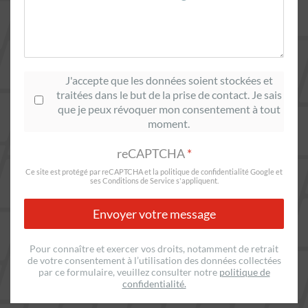
Consentement
*
J'accepte que les données soient stockées et
traitées dans le but de la prise de contact.
Je sais
que je peux révoquer mon consentement à tout
moment.
reCAPTCHA
*
Ce site est protégé par reCAPTCHA et la politique de confidentialité
Google
et
ses Conditions de Service
s'appliquent.
Envoyer votre message
Pour connaître et exercer vos droits, notamment de retrait
de votre consentement à l’utilisation des données collectées
par ce formulaire,
veuillez consulter notre
politique de
confidentialité.